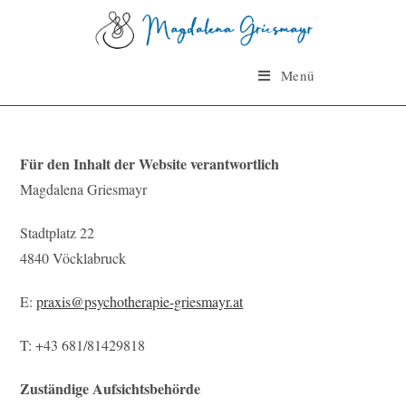
Skip
to
content
Menü
Impressum
Für den Inhalt der Website verantwortlich
Magdalena Griesmayr
Stadtplatz 22
4840 Vöcklabruck
E:
praxis@psychotherapie-griesmayr.at
T: +43 681/81429818
Zuständige Aufsichtsbehörde